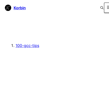
Korbin
100-gcc-tips