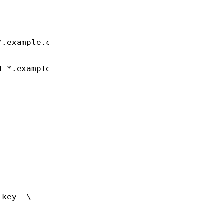
*.example.com
d *.example.com
.key
  \