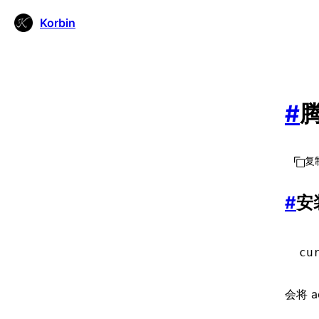
Korbin
#
复制
#
安装
cu
会将 a