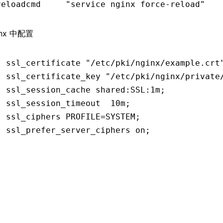
reloadcmd     
"service nginx force-reload"
inx 中配置
  ssl_certificate
 "/etc/pki/nginx/example.crt
  ssl_certificate_key
 "/etc/pki/nginx/private
  ssl_session_cache
 shared:SSL:1m
;
  ssl_session_timeout
  10m
;
  ssl_ciphers
 PROFILE=SYSTEM
;
  ssl_prefer_server_ciphers
 on
;