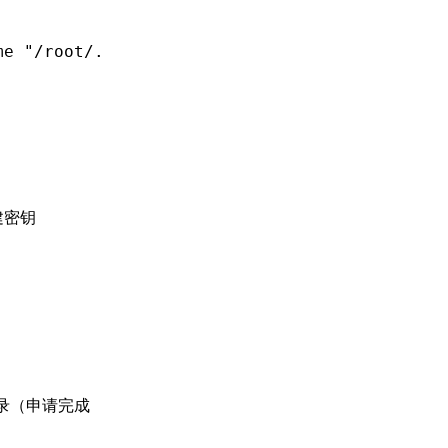
me
 "/root/.acme.sh"
 >
 /dev/null
创建密钥
 记录（申请完成