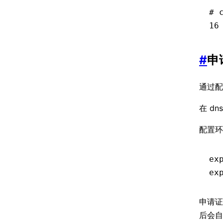
# 
16
#
申
通过配
在 dn
配置环
ex
ex
申请证
后会自