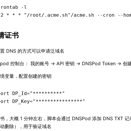
crontab -l
 2
 *
 *
 *
 "/root/.acme.sh"
/acme.sh
 --cron
 --ho
请证书
置 DNS 的方式可以申请泛域名
spod 控制台： 我的账号 -> API 密钥 -> DNSPod Token -> 
境变量，配置创建的密钥
port
 DP_Id
=
"**********"
port
 DP_Key
=
"****************"
书，大概 1 分钟左右，脚本会通过 DNSPod 添加 DNS TXT
动删除），用于验证域名